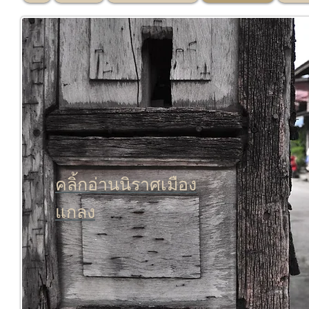
คลิ้กอ่านนิราศเมือง
แกลง